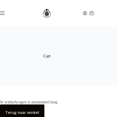
Ga
naar
de
Winkelwagen
inhoud
Cart
Je winkelwagen is momenteel leeg.
Terug naar winkel