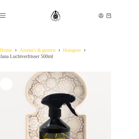
Ga
naar
de
Winkelwagen
inhoud
Home
Aroma's & geuren
Huisgeur
Jana Luchtverfrisser 500ml