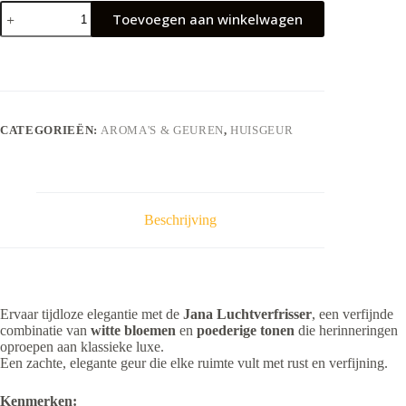
Jana
Toevoegen aan winkelwagen
Luchtverfrisser
500ml
aantal
CATEGORIEËN:
AROMA'S & GEUREN
,
HUISGEUR
Beschrijving
Ervaar tijdloze elegantie met de
Jana Luchtverfrisser
, een verfijnde
combinatie van
witte bloemen
en
poederige tonen
die herinneringen
oproepen aan klassieke luxe.
Een zachte, elegante geur die elke ruimte vult met rust en verfijning.
Kenmerken: