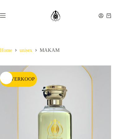
Ga
naar
de
Winkelwagen
inhoud
Home
unisex
MAKAM
UITVERKOOP