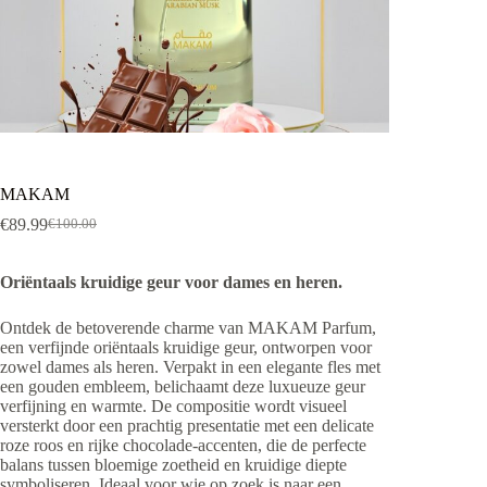
MAKAM
€
89.99
€
100.00
Oorspronkelijke
Huidige
prijs
prijs
was:
is:
Oriëntaals kruidige geur voor dames en heren.
€100.00.
€89.99.
Ontdek de betoverende charme van MAKAM Parfum,
een verfijnde oriëntaals kruidige geur, ontworpen voor
zowel dames als heren. Verpakt in een elegante fles met
een gouden embleem, belichaamt deze luxueuze geur
verfijning en warmte. De compositie wordt visueel
versterkt door een prachtig presentatie met een delicate
roze roos en rijke chocolade-accenten, die de perfecte
balans tussen bloemige zoetheid en kruidige diepte
symboliseren. Ideaal voor wie op zoek is naar een