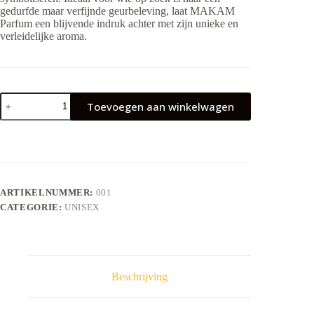
gedurfde maar verfijnde geurbeleving, laat MAKAM
Parfum een blijvende indruk achter met zijn unieke en
verleidelijke aroma.
MAKAM
Toevoegen aan winkelwagen
aantal
ARTIKELNUMMER:
001
CATEGORIE:
UNISEX
Beschrijving