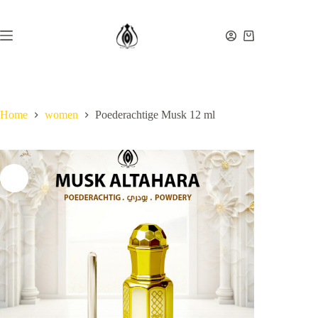
Ga
naar
de
Winkelwagen
inhoud
Home
women
Poederachtige Musk 12 ml