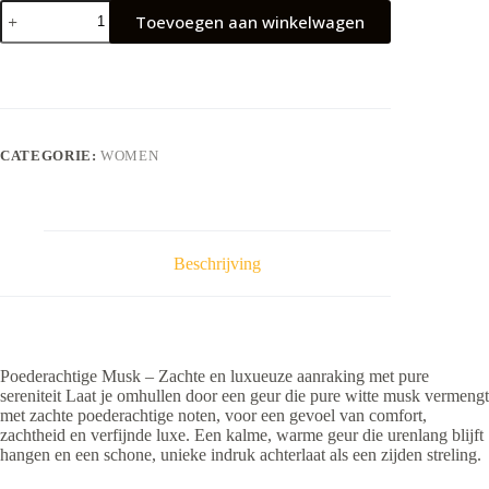
Poederachtige
Toevoegen aan winkelwagen
Musk
12
ml
aantal
CATEGORIE:
WOMEN
Beschrijving
Poederachtige Musk – Zachte en luxueuze aanraking met pure
sereniteit Laat je omhullen door een geur die pure witte musk vermengt
met zachte poederachtige noten, voor een gevoel van comfort,
zachtheid en verfijnde luxe. Een kalme, warme geur die urenlang blijft
hangen en een schone, unieke indruk achterlaat als een zijden streling.