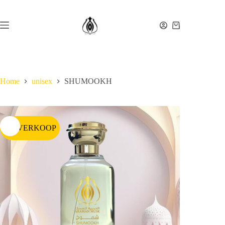
Ga
naar
de
Winkelwagen
inhoud
Home
unisex
SHUMOOKH
UITVERKOOP