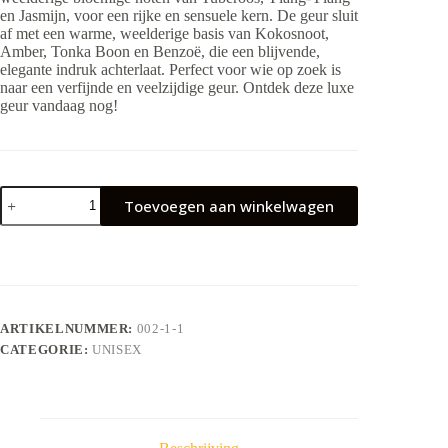
en Jasmijn, voor een rijke en sensuele kern. De geur sluit
af met een warme, weelderige basis van Kokosnoot,
Amber, Tonka Boon en Benzoë, die een blijvende,
elegante indruk achterlaat. Perfect voor wie op zoek is
naar een verfijnde en veelzijdige geur. Ontdek deze luxe
geur vandaag nog!
SHUMOOKH
Toevoegen aan winkelwagen
aantal
ARTIKELNUMMER:
002-1-1
CATEGORIE:
UNISEX