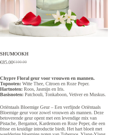
SHUMOOKH
€
85.00
€
100.00
Oorspronkelijke
Huidige
prijs
prijs
was:
is:
Chypre Floral geur voor vrouwen en mannen.
€100.00.
€85.00.
Topnoten:
Witte Thee, Citroen en Roze Peper.
Hartnoten:
Roos, Jasmijn en Iris.
Basisnoten:
Patchouli, Tonkaboon, Vetiver en Muskus.
Oriëntaals Bloemige Geur – Een verfijnde Oriëntaals
Bloemige geur voor zowel vrouwen als mannen. Deze
betoverende geur opent met een levendige mix van
Pistache, Bergamot, Kardemom en Roze Peper, die een
frisse en kruidige introductie biedt. Het hart bloeit met
weelderige bloemige noten van Tuberoos, Ylang-Ylang